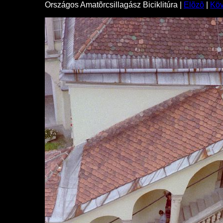
Országos Amatõrcsillagász Biciklitúra |
Elõzõ
|
Kö