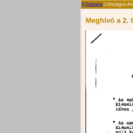
Főoldalra
| Országos Ama
Meghívó a 2. 