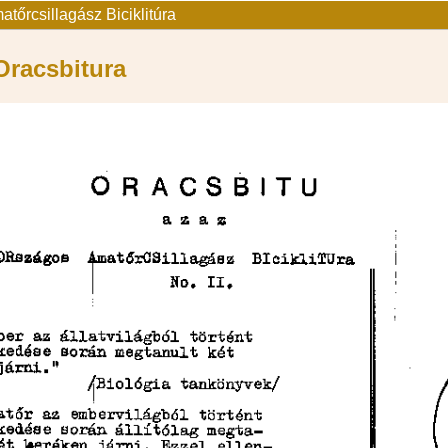
tőrcsillagász Biciklitúra
Oracsbitura