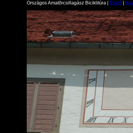
Országos Amatõrcsillagász Biciklitúra |
Elõzõ
|
Kö