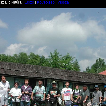
z Biciklitúra |
Elõzõ
|
Következõ
|
Vissza