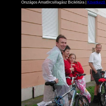
Országos Amatõrcsillagász Biciklitúra |
Következõ