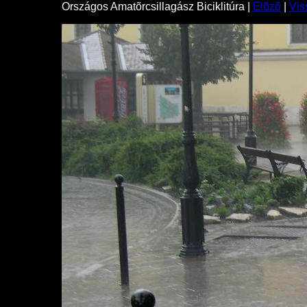
Országos Amatõrcsillagász Biciklitúra |
Elõzõ
|
Vis