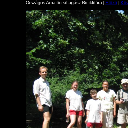
Országos Amatõrcsillagász Biciklitúra |
Elõzõ
|
Kö