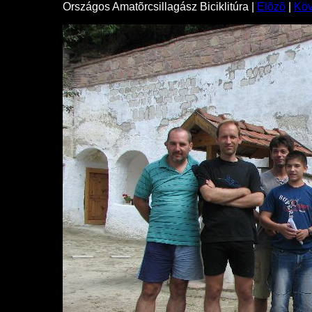
Országos Amatõrcsillagász Biciklitúra |
Elõzõ
|
Kö