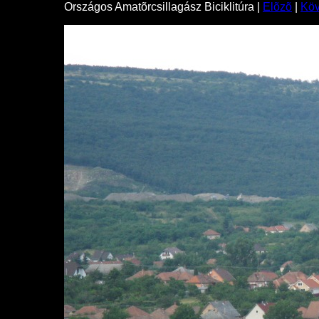
Országos Amatõrcsillagász Biciklitúra |
Elõzõ
|
Kö