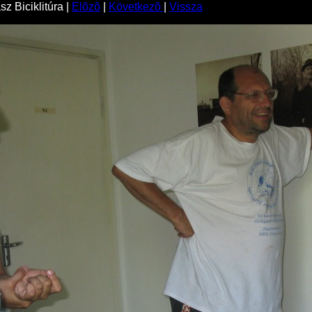
z Biciklitúra |
Elõzõ
|
Következõ
|
Vissza