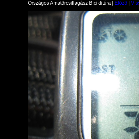
Országos Amatõrcsillagász Biciklitúra |
Elõzõ
|
Vis