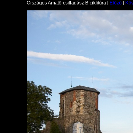
Országos Amatõrcsillagász Biciklitúra |
Elõzõ
|
Kö