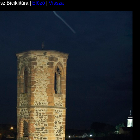
z Biciklitúra |
Elõzõ
|
Vissza