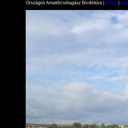
Országos Amatõrcsillagász Biciklitúra |
Elõzõ
|
Kö