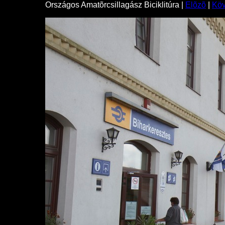
Országos Amatõrcsillagász Biciklitúra |
Elõzõ
|
Kö