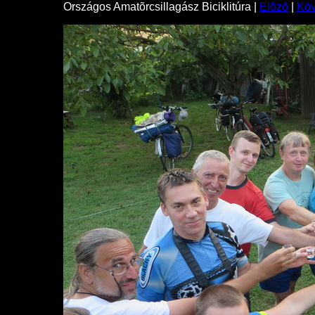
Országos Amatõrcsillagász Biciklitúra |
Elõzõ
|
Kö