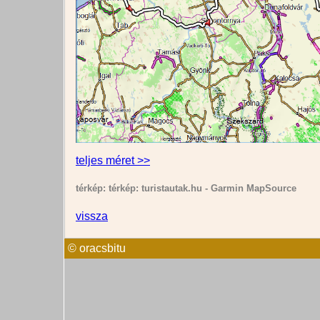
teljes méret >>
térkép: térkép: turistautak.hu - Garmin MapSource
vissza
© oracsbitu