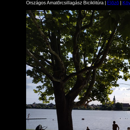
Országos Amatõrcsillagász Biciklitúra |
Elõzõ
|
Kö