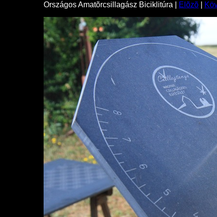
Országos Amatõrcsillagász Biciklitúra |
Elõzõ
|
Kö