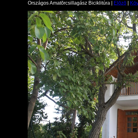
Országos Amatõrcsillagász Biciklitúra |
Elõzõ
|
Kö