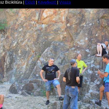
z Biciklitúra |
Elõzõ
|
Következõ
|
Vissza