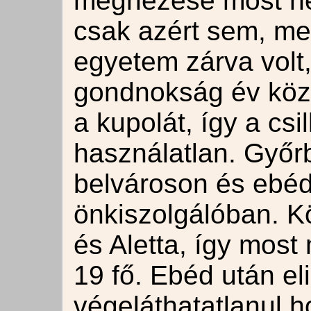
megnézése most ne
csak azért sem, me
egyetem zárva volt
gondnokság év közb
a kupolát, így a cs
használatlan. Győr
belvároson és ebéd
önkiszolgálóban. K
és Aletta, így most 
19 fő. Ebéd után el
végeláthatatlanul h