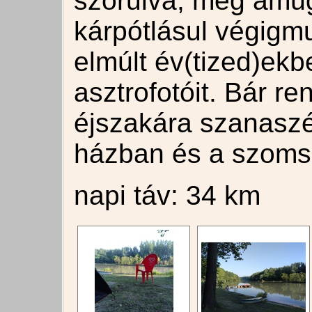
szorulva, meg amúgy
kárpótlásul végigm
elmúlt év(tized)ekb
asztrofotóit. Bár r
éjszakára szanaszé
házban és a szomsz
napi táv: 34 km