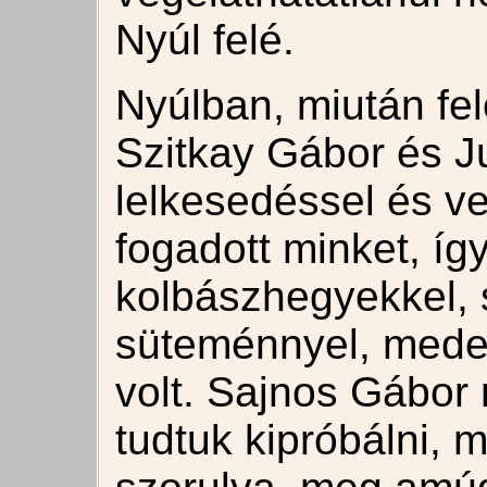
Nyúl felé.
Nyúlban, miután fel
Szitkay Gábor és J
lelkesedéssel és v
fogadott minket, így 
kolbászhegyekkel, s
süteménnyel, mede
volt. Sajnos Gábor
tudtuk kipróbálni, m