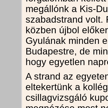
megállónk a Kis-Dun
szabadstrand volt. 
közben újbol előkerü
Gyulának minden es
Budapestre, de mind
hogy egyetlen napr
A strand az egyetem 
eltekertünk a kollé
csillagvizsgáló kup