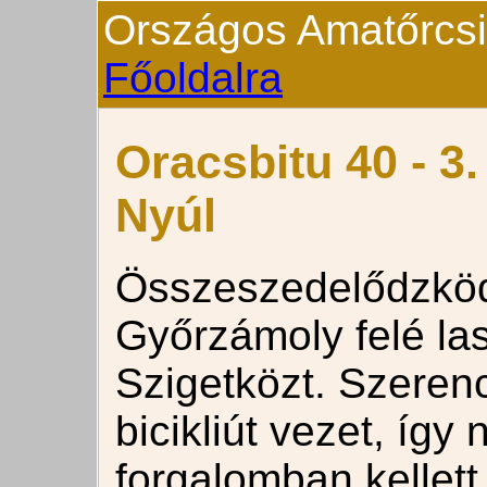
Országos Amatőrcsill
Főoldalra
Oracsbitu 40 - 3
Nyúl
Összeszedelődzköd
Győrzámoly felé la
Szigetközt. Szeren
bicikliút vezet, így
forgalomban kellett