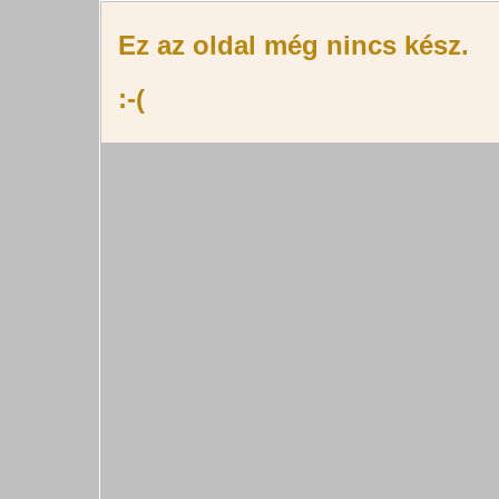
Ez az oldal még nincs kész.
:-(