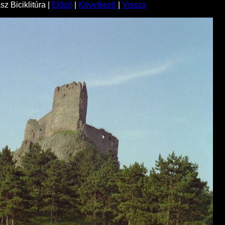
z Biciklitúra |
Elõzõ
|
Következõ
|
Vissza