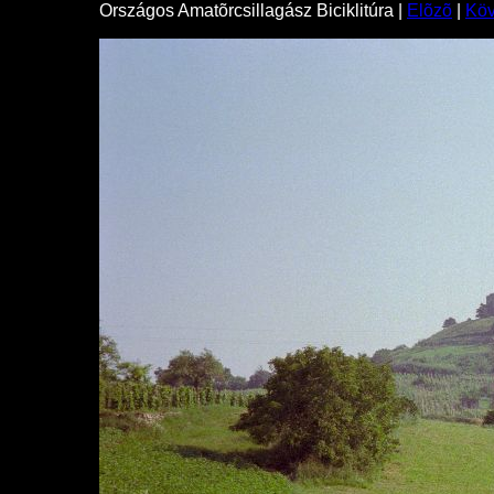
Országos Amatõrcsillagász Biciklitúra |
Elõzõ
|
Kö