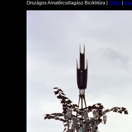
Országos Amatõrcsillagász Biciklitúra |
Elõzõ
|
Kö