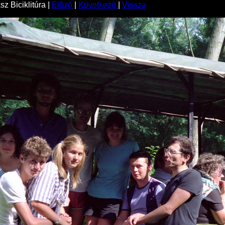
z Biciklitúra |
Elõzõ
|
Következõ
|
Vissza