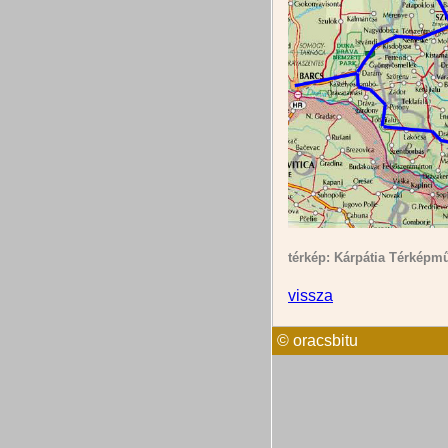
térkép: Kárpátia Térképmű
vissza
© oracsbitu