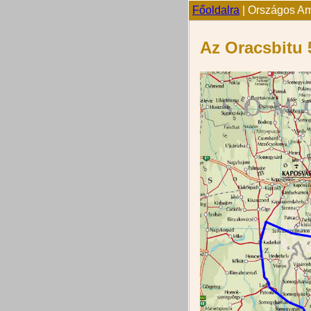
Főoldalra
| Országos Ama
Az Oracsbitu 