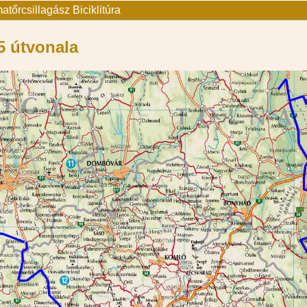
tőrcsillagász Biciklitúra
5 útvonala