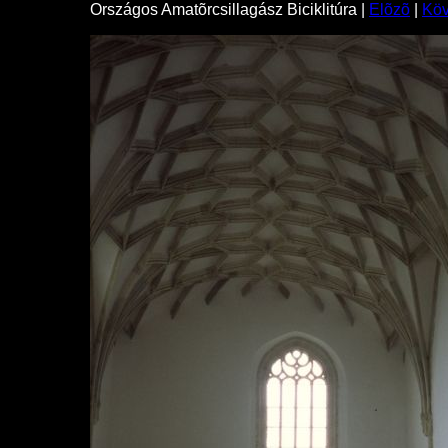
Országos Amatõrcsillagász Biciklitúra |
Elõzõ
|
Kö