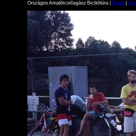
Országos Amatõrcsillagász Biciklitúra |
Elõzõ
|
Kö