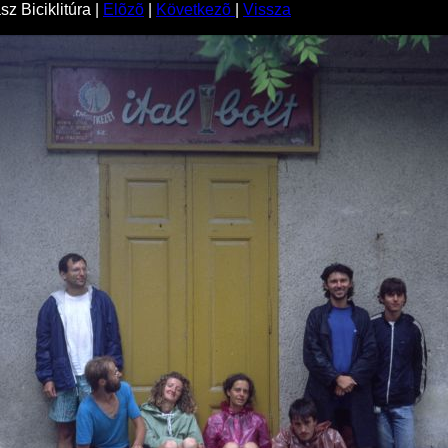
z Biciklitúra |
Elõzõ
|
Következõ
|
Vissza