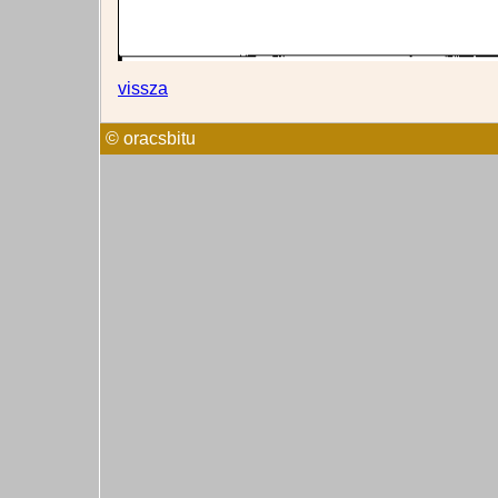
vissza
© oracsbitu