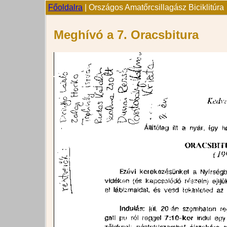
Főoldalra
| Országos Amatőrcsillagász Biciklitúra
Meghívó a 7. Oracsbitura