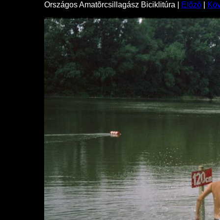
Országos Amatõrcsillagász Biciklitúra |
Elõzõ
|
Kö