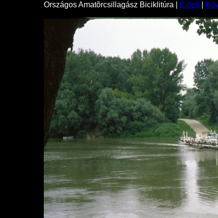
Országos Amatõrcsillagász Biciklitúra |
Elõzõ
|
Kö