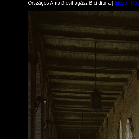
Országos Amatõrcsillagász Biciklitúra |
Elõzõ
|
Kö