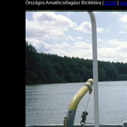
Országos Amatõrcsillagász Biciklitúra |
Elõzõ
|
Kö