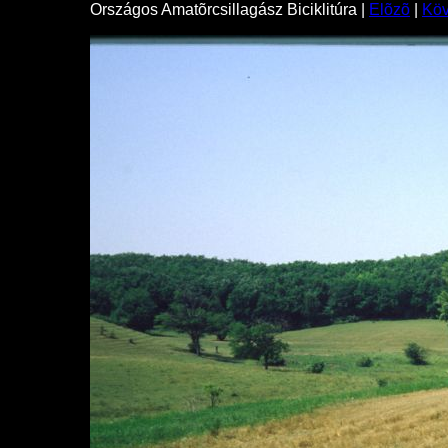
Országos Amatõrcsillagász Biciklitúra |
Elõzõ
|
Kö