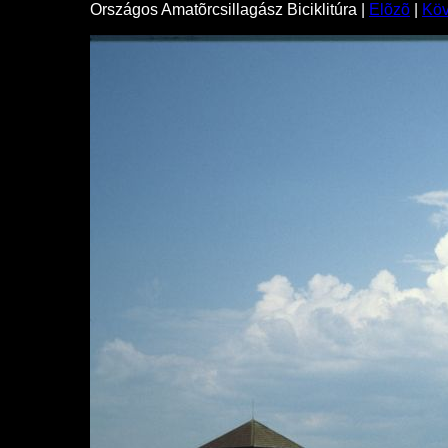
Országos Amatõrcsillagász Biciklitúra |
Elõzõ
|
Kö