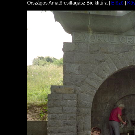
Országos Amatõrcsillagász Biciklitúra |
Elõzõ
|
Kö