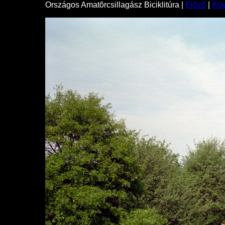
Országos Amatõrcsillagász Biciklitúra |
Elõzõ
|
Kö