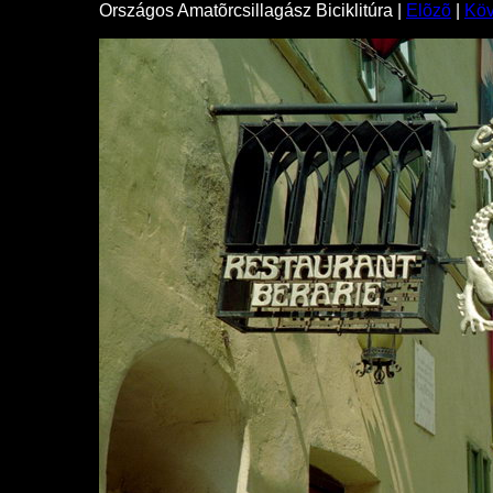
Országos Amatõrcsillagász Biciklitúra |
Elõzõ
|
Kö