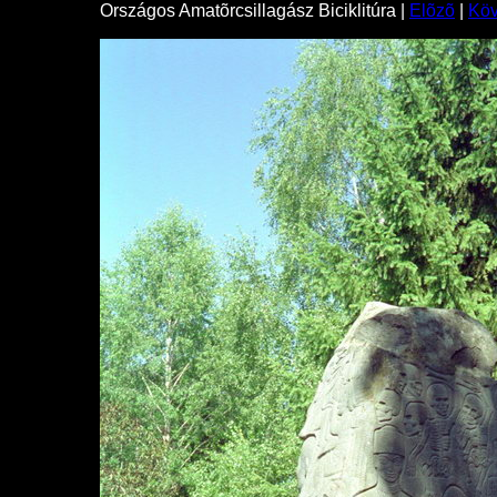
Országos Amatõrcsillagász Biciklitúra |
Elõzõ
|
Kö