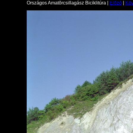
Országos Amatõrcsillagász Biciklitúra |
Elõzõ
|
Kö