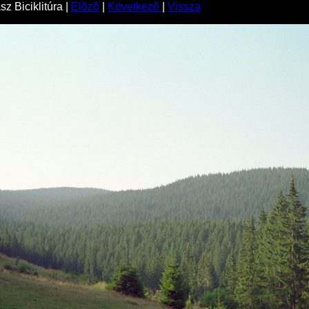
z Biciklitúra |
Elõzõ
|
Következõ
|
Vissza