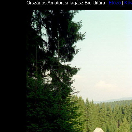
Országos Amatõrcsillagász Biciklitúra |
Elõzõ
|
Kö