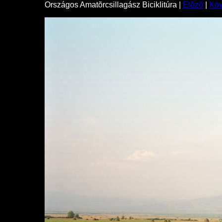
Országos Amatõrcsillagász Biciklitúra |
Elõzõ
|
Kö