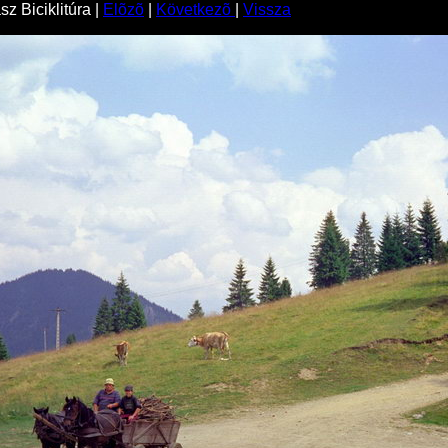
z Biciklitúra |
Elõzõ
|
Következõ
|
Vissza