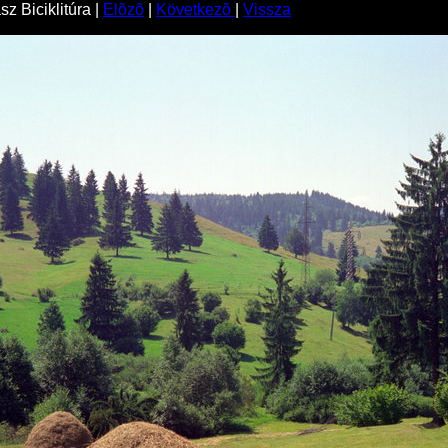
z Biciklitúra |
Elõzõ
|
Következõ
|
Vissza