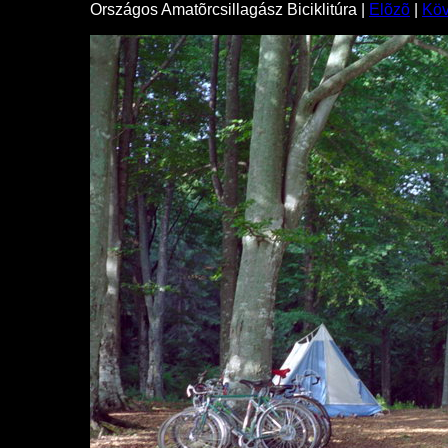
Országos Amatõrcsillagász Biciklitúra |
Elõzõ
|
Kö