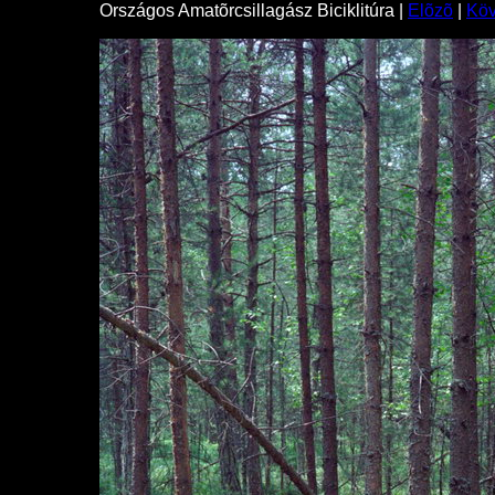
Országos Amatõrcsillagász Biciklitúra |
Elõzõ
|
Kö